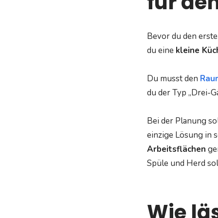
für den
Bevor du den ersten
du eine
kleine Küc
Du musst den
Rau
du der Typ „Drei-G
Bei der Planung sol
einzige Lösung in 
Arbeitsflächen
gen
Spüle und Herd sol
Wie lä