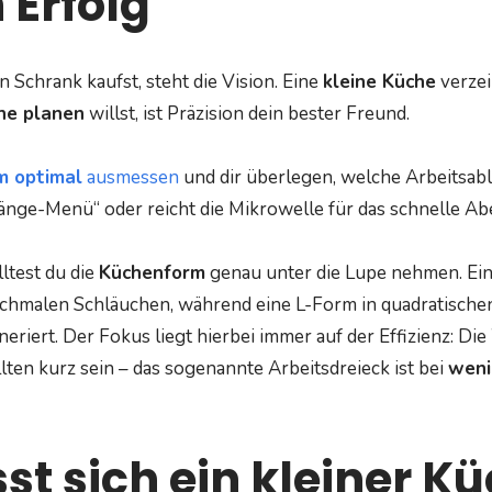
 Erfolg
 Schrank kaufst, steht die Vision. Eine
kleine Küche
verzei
he planen
willst, ist Präzision dein bester Freund.
m optimal
ausmessen
und dir überlegen, welche Arbeitsabläu
änge-Menü“ oder reicht die Mikrowelle für das schnelle A
ltest du die
Küchenform
genau unter die Lupe nehmen. Eine 
schmalen Schläuchen, während eine L-Form in quadratisch
eriert. Der Fokus liegt hierbei immer auf der Effizienz: D
lten kurz sein – das sogenannte Arbeitsdreieck ist bei
weni
sst sich ein kleiner 