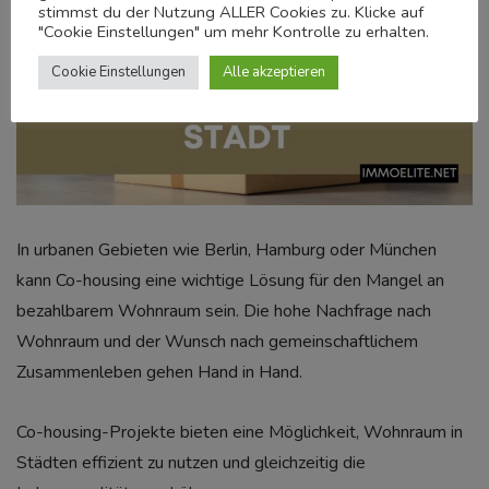
stimmst du der Nutzung ALLER Cookies zu. Klicke auf
"Cookie Einstellungen" um mehr Kontrolle zu erhalten.
Cookie Einstellungen
Alle akzeptieren
In urbanen Gebieten wie Berlin, Hamburg oder München
kann Co-housing eine wichtige Lösung für den Mangel an
bezahlbarem Wohnraum sein. Die hohe Nachfrage nach
Wohnraum und der Wunsch nach gemeinschaftlichem
Zusammenleben gehen Hand in Hand.
Co-housing-Projekte bieten eine Möglichkeit, Wohnraum in
Städten effizient zu nutzen und gleichzeitig die