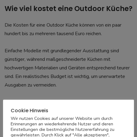
Wie viel kostet eine Outdoor Küche?
Die Kosten für eine Outdoor Küche können von ein paar
hundert bis zu mehreren tausend Euro reichen.
Einfache Modelle mit grundlegender Ausstattung sind
günstiger, während maßgeschneiderte Küchen mit
hochwertigen Materialien und Geräten entsprechend teurer
sind. Ein realistisches Budget ist wichtig, um unerwartete
Ausgaben zu vermeiden.
Welche Faktoren beeinflussen die
Cookie Hinweis
Kosten?
Wir nutzen Cookies auf unserer Website um durch
Erinnerungen an wiederkehrende Nutzer und deren
Einstellungen die bestmögliche Nutzererfahrung zu
Die Hauptfaktoren, die die Kosten beeinflussen, sind die
gewährleisten. Durch Klick auf "Alle akzeptieren",