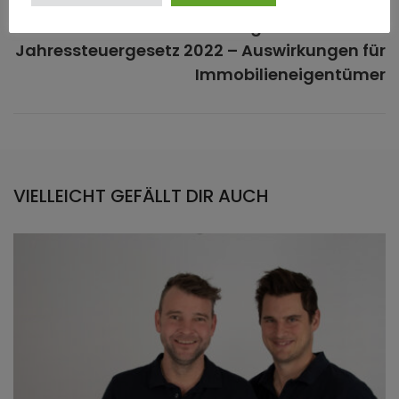
Bundestag verabschiedet
Jahressteuergesetz 2022 – Auswirkungen für
Immobilieneigentümer
VIELLEICHT GEFÄLLT DIR AUCH