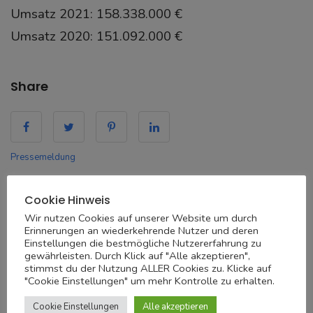
Umsatz 2021: 158.338.000 €
Umsatz 2020: 151.092.000 €
Share
Pressemeldung
Cookie Hinweis
DAVOR
Wir nutzen Cookies auf unserer Website um durch
KanAm Grund Real Estate Asset
Erinnerungen an wiederkehrende Nutzer und deren
Einstellungen die bestmögliche Nutzererfahrung zu
Management verstärkt Geschäftsführung
gewährleisten. Durch Klick auf "Alle akzeptieren",
stimmst du der Nutzung ALLER Cookies zu. Klicke auf
"Cookie Einstellungen" um mehr Kontrolle zu erhalten.
Cookie Einstellungen
Alle akzeptieren
DANACH