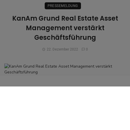
PRESSEMELDUNG
KanAm Grund Real Estate Asset
Management verstärkt
Geschäftsführung
22. Dezember 2022
0
Die
KanAm Grund
Real Estate Asset
Management (REAM) baut ihre Geschäftsführung
aus.
Zur weiteren Verstärkung der Führungsspitze