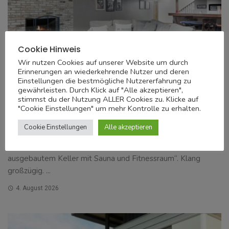
Cookie Hinweis
Wir nutzen Cookies auf unserer Website um durch
Erinnerungen an wiederkehrende Nutzer und deren
Einstellungen die bestmögliche Nutzererfahrung zu
gewährleisten. Durch Klick auf "Alle akzeptieren",
BAU
stimmst du der Nutzung ALLER Cookies zu. Klicke auf
"Cookie Einstellungen" um mehr Kontrolle zu erhalten.
Zählt der Keller zur Wohnfläche? Was
Eigentümer und Mieter wissen müssen
Cookie Einstellungen
Alle akzeptieren
Im Exposé stand: 180 Quadratmeter Wohnfläche, „inklusive
ausgebautem Keller mit Sauna und Fitnessraum“. Klang
großzügig. ...
4. August 2026