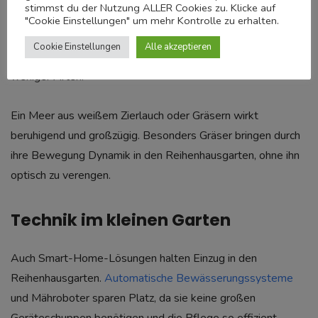
stimmst du der Nutzung ALLER Cookies zu. Klicke auf
"Cookie Einstellungen" um mehr Kontrolle zu erhalten.
Anstatt eines bunten Durcheinanders setzt man bei der
Cookie Einstellungen
Alle akzeptieren
Gestaltung kleiner Gärten heute oft auf Massenpflanzungen
weniger Arten.
Ein Meer aus weißem Zierlauch oder Gräsern wirkt
beruhigend und großzügig. Besonders Gräser bringen durch
ihre Bewegung Dynamik in den Reihenhausgarten, ohne ihn
optisch zu verengen.
Technik im kleinen Garten
Auch Smart-Home-Lösungen halten Einzug in den
Reihenhausgarten.
Automatische Bewässerungssysteme
und Mähroboter sparen Platz, da sie keine großen
Geräteschuppen benötigen und die Pflege so effizient