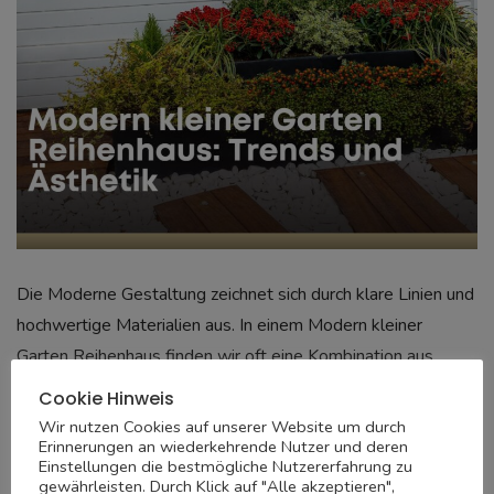
Die Moderne Gestaltung zeichnet sich durch klare Linien und
hochwertige Materialien aus. In einem Modern kleiner
Garten Reihenhaus finden wir oft eine Kombination aus
Stein, Metall und gezielt gesetzten Pflanzenakzenten.
Cookie Hinweis
Wir nutzen Cookies auf unserer Website um durch
Erinnerungen an wiederkehrende Nutzer und deren
Reduzierte Bepflanzung für
Einstellungen die bestmögliche Nutzererfahrung zu
maximale Wirkung
gewährleisten. Durch Klick auf "Alle akzeptieren",