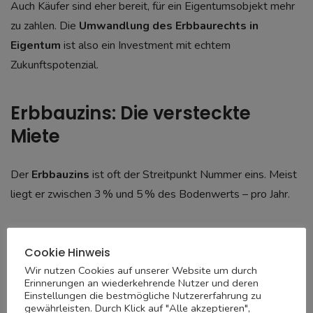
Auch Käufer sind eher bereit, für ein Eigentumsobjekt mehr
zu zahlen. Die
Umwandlung des Erbbaurechts in
Eigentum
ist also ein Investment mit echtem
Zukunftspotenzial.
Erbbauzins: Die versteckte
Miete
Der
Erbbauzins
ist oft der Streitpunkt Nummer eins. Meist
liegt er zwischen 3 % und 5 % des Bodenwerts – pro Jahr.
Bei steigenden Grundstückspreisen kann das richtig ins Geld
Cookie Hinweis
gehen. Einige Verträge erlauben eine Anpassung alle zehn
Wir nutzen Cookies auf unserer Website um durch
Jahre – und das kann teuer werden.
Erinnerungen an wiederkehrende Nutzer und deren
Einstellungen die bestmögliche Nutzererfahrung zu
gewährleisten. Durch Klick auf "Alle akzeptieren",
Beispiel: Ein Grundstück hat einen Wert von 250.000 €. Bei