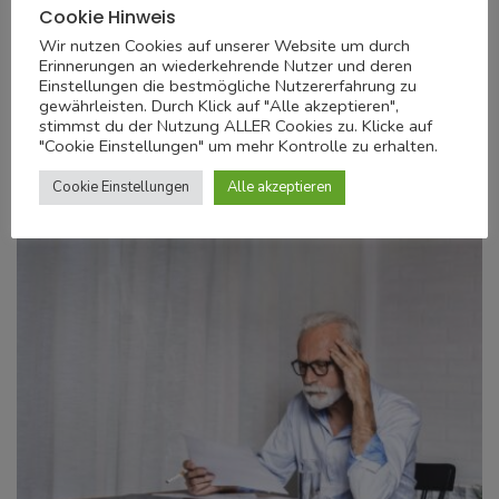
Cookie Hinweis
traditionsreiche Bleistiftdynastie im 21.
Wir nutzen Cookies auf unserer Website um durch
Jahrhundert
Erinnerungen an wiederkehrende Nutzer und deren
Einstellungen die bestmögliche Nutzererfahrung zu
Die Marke mit den gekreuzten Rittern ist weltweit bekannt,
gewährleisten. Durch Klick auf "Alle akzeptieren",
doch wer steht hinter dem globalen ...
stimmst du der Nutzung ALLER Cookies zu. Klicke auf
"Cookie Einstellungen" um mehr Kontrolle zu erhalten.
21. Juli 2026
Cookie Einstellungen
Alle akzeptieren