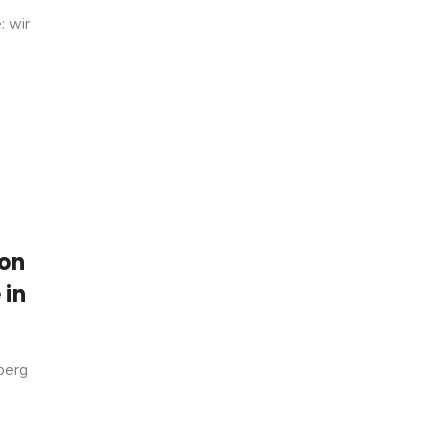
: wir
von
 in
berg