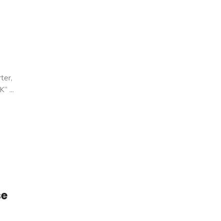
ter,
“ ...
se