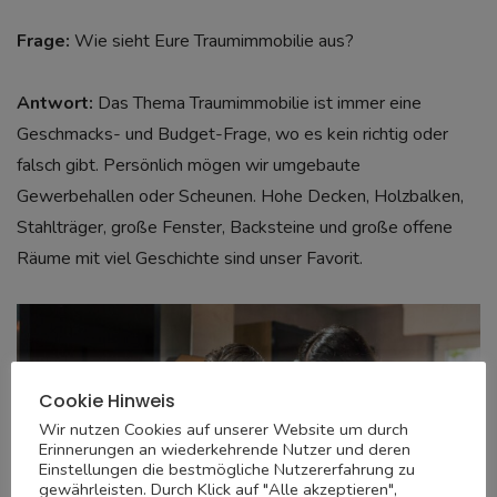
Frage:
Wie sieht Eure Traumimmobilie aus?
Antwort:
Das Thema Traumimmobilie ist immer eine
Geschmacks- und Budget-Frage, wo es kein richtig oder
falsch gibt. Persönlich mögen wir umgebaute
Gewerbehallen oder Scheunen. Hohe Decken, Holzbalken,
Stahlträger, große Fenster, Backsteine und große offene
Räume mit viel Geschichte sind unser Favorit.
Cookie Hinweis
Wir nutzen Cookies auf unserer Website um durch
Erinnerungen an wiederkehrende Nutzer und deren
Einstellungen die bestmögliche Nutzererfahrung zu
gewährleisten. Durch Klick auf "Alle akzeptieren",