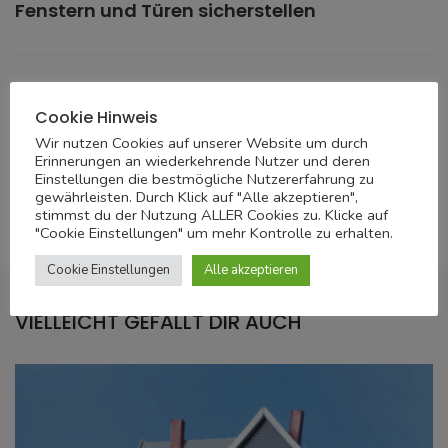
Fenstern und Türen sicherstellen
DANACH
Cookie Hinweis
Umweltfaktoren: Wie Wetterbedingungen
Wir nutzen Cookies auf unserer Website um durch
wie Hitze oder Kälte die Notwendigkeit von
Erinnerungen an wiederkehrende Nutzer und deren
Einstellungen die bestmögliche Nutzererfahrung zu
Dachreparaturen beeinflussen
gewährleisten. Durch Klick auf "Alle akzeptieren",
stimmst du der Nutzung ALLER Cookies zu. Klicke auf
"Cookie Einstellungen" um mehr Kontrolle zu erhalten.
Cookie Einstellungen
Alle akzeptieren
VIELLEICHT GEFÄLLT DIR AUCH