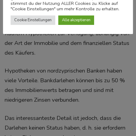
stimmst du der Nutzung ALLER Cookies zu. Klicke auf
"Cookie Einstellungen" um mehr Kontrolle zu erhalten.
Seit 2018 stellt jedoch die Hälfte der Banken in
Cookie Einstellungen
Alle akzeptieren
der Türkischen Republik Nordzypern ausländischen
Käufern Hypotheken zur Verfügung, abhängig von
der Art der Immobilie und dem finanziellen Status
des Käufers.
Hypotheken von nordzyprischen Banken haben
viele Vorteile. Bankdarlehen können bis zu 50 %
des Immobilienwerts betragen und sind mit
niedrigeren Zinsen verbunden.
Das interessanteste Detail ist jedoch, dass die
Darlehen keinen Status haben, d. h. sie erfordern