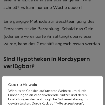
schnell? Es kann nur eine Woche dauern!
Eine gängige Methode zur Beschleunigung des
Prozesses ist die Barzahlung. Sobald das Geld
(oder eine vereinbarte Anzahlung) überwiesen
wurde, kann das Geschäft abgeschlossen werden.
Sind Hypotheken in Nordzypern
verfügbar?
Bis 2018 konnten nur einheimische türkisch-
Cookie Hinweis
zyprische Bürger, die in der Türkischen Republik
Wir nutzen Cookies auf unserer Website um durch
Nordzypern arbeiteten, eine Hypothek für den
Erinnerungen an wiederkehrende Nutzer und deren
Einstellungen die bestmögliche Nutzererfahrung zu
Kauf einer Immobilie in Nordzypern aufnehmen.
gewährleisten. Durch Klick auf "Alle akzeptieren",