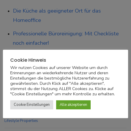
Die Küche als geeigneter Ort für das
Homeoffice
Professionelle Büroreinigung: Mit Checkliste
noch einfacher!
Immobilienmakler München
Cookie Hinweis
Wir nutzen Cookies auf unserer Website um durch
Erinnerungen an wiederkehrende Nutzer und deren
Share
Einstellungen die bestmögliche Nutzererfahrung zu
gewährleisten. Durch Klick auf "Alle akzeptieren",
stimmst du der Nutzung ALLER Cookies zu. Klicke auf
"Cookie Einstellungen" um mehr Kontrolle zu erhalten.
Immobilien
Investieren Immobilie
Irena Markovic
Cookie Einstellungen
Alle akzeptieren
Irena Markovic Immobilien
Irena Markovic Wien
Lifestyle Properties