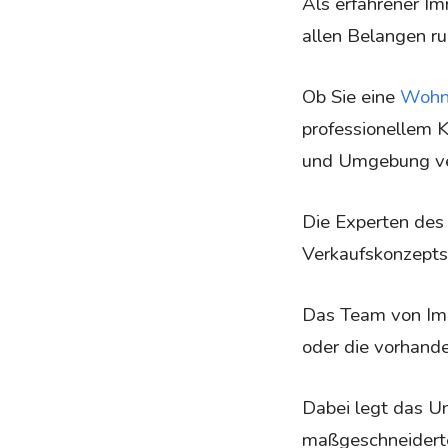
Als erfahrener I
allen Belangen ru
Ob Sie eine
Wohnu
professionellem 
und Umgebung ver
Die Experten des
Verkaufskonzepts 
Das Team von Imm
oder die vorhand
Dabei legt das U
maßgeschneiderte