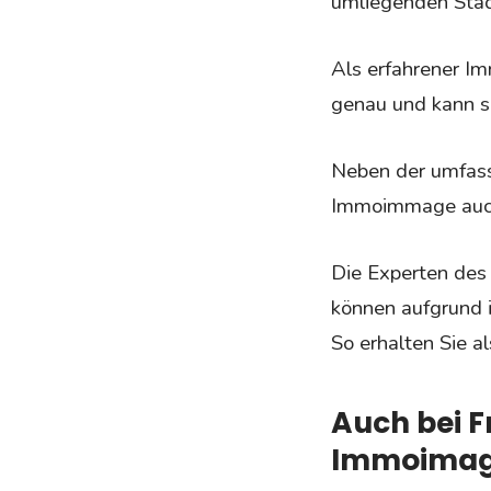
umliegenden Städ
Als erfahrener I
genau und kann s
Neben der umfass
Immoimmage auch 
Die Experten de
können aufgrund i
So erhalten Sie a
Auch bei F
Immoimage