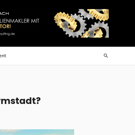
ent
armstadt?