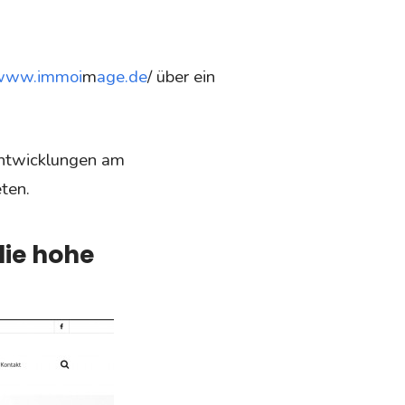
/www.immoi
m
age.de
/
über ein
Entwicklungen am
ten.
die hohe