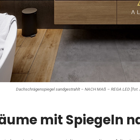
Dachschrägenspiegel sandgestrahlt – NACH MAẞ – REGA LED [fot. 
äume mit Spiegeln 