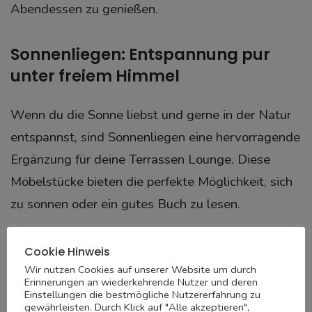
Abendessen zu genießen.
Sonnenliegen: Entspannung pur
unter freiem Himmel
Wenn du die Sonne liebst und gerne in der Natur
entspannst, sind Sonnenliegen eine hervorragende
Ergänzung für deine Terrassen Lounge. Diese
Möbelstücke bieten die perfekte Möglichkeit, sich
zu sonnen oder ein gutes Buch zu lesen.
Überlege dir beispielsweise eine
Sonnenliege aus
Cookie Hinweis
Holz
mit verstellbaren Rückenlehnen. Ergänze sie
Wir nutzen Cookies auf unserer Website um durch
Erinnerungen an wiederkehrende Nutzer und deren
mit bequemen Auflagen und einem kleinen
Einstellungen die bestmögliche Nutzererfahrung zu
gewährleisten. Durch Klick auf "Alle akzeptieren",