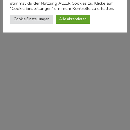
Beistelltisch, um Getränke und Snacks griffbereit
stimmst du der Nutzung ALLER Cookies zu. Klicke auf
"Cookie Einstellungen" um mehr Kontrolle zu erhalten.
zu haben.
Cookie Einstellungen
Alle akzeptieren