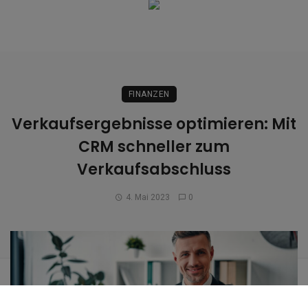
FINANZEN
Verkaufsergebnisse optimieren: Mit
CRM schneller zum
Verkaufsabschluss
4. Mai 2023
0