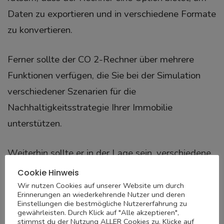
Daten zu exportieren und in verschiedene Formate
zu konvertieren.
Ferner sollte der CO 2-Rechner über mehrere
Funktionen verfügen, die Sie bei der Simulation
verschiedener Szenarien für die
Nachhaltigkeitsstrategie Ihrer Immobilie
unterstützen.
Weiterhin sollte er in der Lage sein, verschiedene
Simulations- und Optimierungsmethoden zur
Cookie Hinweis
Berechnung der Umweltauswirkungen
Wir nutzen Cookies auf unserer Website um durch
Erinnerungen an wiederkehrende Nutzer und deren
anzuwenden.
Einstellungen die bestmögliche Nutzererfahrung zu
gewährleisten. Durch Klick auf "Alle akzeptieren",
stimmst du der Nutzung ALLER Cookies zu. Klicke auf