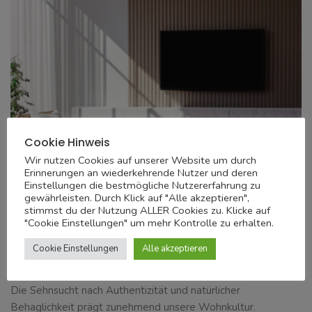
Cookie Hinweis
Wir nutzen Cookies auf unserer Website um durch
Erinnerungen an wiederkehrende Nutzer und deren
Einstellungen die bestmögliche Nutzererfahrung zu
INSPIRATION
gewährleisten. Durch Klick auf "Alle akzeptieren",
stimmst du der Nutzung ALLER Cookies zu. Klicke auf
Natürliche Wärme in modernen
"Cookie Einstellungen" um mehr Kontrolle zu erhalten.
Wohnräumen: Wie Holzelemente Räume
Cookie Einstellungen
Alle akzeptieren
verwandeln
Die Sehnsucht nach Authentizität und natürlicher
Behaglichkeit prägt zunehmend unsere Wohnkultur.