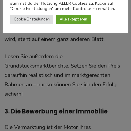
Angebotspreise – also Preise, die andere
stimmst du der Nutzung ALLER Cookies zu. Klicke auf
"Cookie Einstellungen" um mehr Kontrolle zu erhalten.
Immobilien-Verkäufer gerne erzielen möchten.
Cookie Einstellungen
Alle akzeptieren
Ob die Immobilie zu diesem Preis dann verkauft
wird, steht auf einem ganz anderen Blatt.
Lesen Sie außerdem die
Grundstücksmarktberichte. Setzen Sie den Preis
daraufhin realistisch und im marktgerechten
Rahmen an – nur so können Sie sich den Erfolg
sichern!
3. Die Bewerbung einer Immobilie
Die Vermarktung ist der Motor Ihres