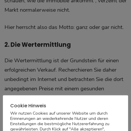
schauen, wie die Immobilie ankommt“, verzeiht der
Markt normalerweise nicht.
Hier herrscht also das Motto: ganz oder gar nicht.
2. Die Wertermittlung
Die Wertermittlung ist der Grundstein für einen
erfolgreichen Verkauf. Recherchieren Sie daher
unbedingt im Internet und betrachten Sie die dort
angegebenen Preise mit einem gesunden
Realismus!
Cookie Hinweis
Wir nutzen Cookies auf unserer Website um durch
Denn was Sie auf den verschiedenen Plattformen
Erinnerungen an wiederkehrende Nutzer und deren
Einstellungen die bestmögliche Nutzererfahrung zu
sehen, sind Angebote und somit auch
gewährleisten. Durch Klick auf "Alle akzeptieren",